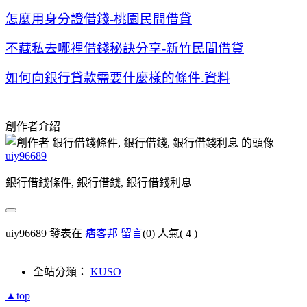
怎麼用身分證借錢-桃園民間借貸
不藏私去哪裡借錢秘訣分享-新竹民間借貸
如何向銀行貸款需要什麼樣的條件.資料
創作者介紹
uiy96689
銀行借錢條件, 銀行借錢, 銀行借錢利息
uiy96689 發表在
痞客邦
留言
(0)
人氣(
4
)
全站分類：
KUSO
▲top