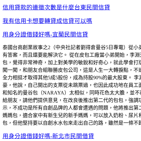
信用貸款的連徵次數是什麼台東民間信貸
我有信用卡想要轉貸成信貸可以嗎
用身分證借錢好嗎-宜蘭民間信貸
泰國台商創業故事之2（中央社記者劉得倉曼谷5日專電）從小
有答案，而且還要能解決它。 從在皮包工廠當小弟開始，李
包，覺得非常神奇，加上對美學的敏銳和好奇心，就此學會打版
闖一闖，和朋友合組聯勝皮包公司，這是人生一大轉捩點，不
全力相挺才取得其他5成5股份，成為持股90%的最大股東。
豪，他說，自己開出的支票從未跳票過，也因此成功地在員工面
和知名的曼谷包（NARAYA）太相似，同時花色太大膽，並
給朋友，請他們提供意見，在改良後推出第二代的包包，強調
示，不成功是所有自創品牌的人都會遭遇的問題，他將推出第
媽媽包，適合家中有新生兒的新手媽媽，可以放入奶粉、尿片
包，但他堅持要以自創水水包來走出自己的路，雖然是一條不
用身分證借錢好嗎-新北市民間借貸