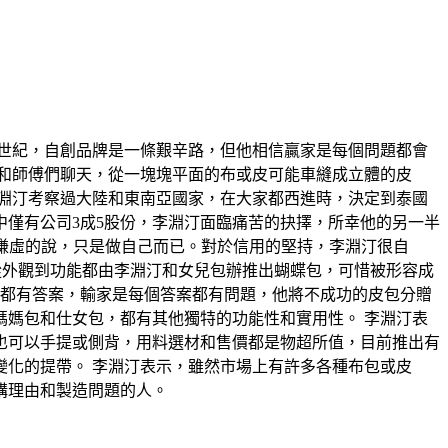
4世紀，自創品牌是一條艱辛路，但他相信贏家是每個問題都會
和師傅們聊天，從一塊塊平面的布或皮可能車縫成立體的皮
李淵汀考察過大陸和東南亞國家，在大家都西進時，決定到泰國
僅有公司3成5股份，李淵汀面臨痛苦的抉擇，所幸他的另一半
很謙虛的說，只是做自己而已。對於信用的堅持，李淵汀很自
，從外觀到功能都由李淵汀和女兒包辦推出蝴蝶包，可惜被形容成
題都有答案，輸家是每個答案都有問題，他將不成功的皮包分贈
媽包和仕女包，都有其他獨特的功能性和實用性。 李淵汀表
也可以手提或側背，用料選材和售價都是物超所值，目前推出有
化的提帶。 李淵汀表示，雖然市場上有許多各種布包或皮
講理由和製造問題的人。