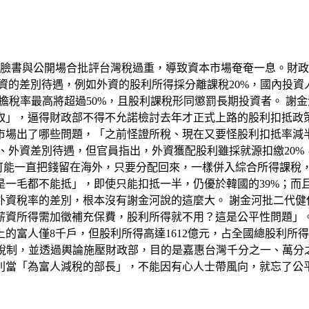
臉書與公開場合批評台灣稅過重，導致資本市場奄奄一息。財政部
資的差別待遇，例如外資的股利所得採分離課稅20%，國內投資
擔稅率最高將超過50%，且股利課稅形同懲罰長期投資者。 謝
取」，逼得財政部不得不允諾檢討去年才正式上路的股利扣抵政策
場出了哪些問題，「之前怪證所稅、現在又要怪股利扣抵率減半，
、外資差別待遇，但官員指出，外資獲配股利雖採就源扣繳20
不可能一直把錢留在海外，只要分配回來，一樣併入綜合所得課稅
一毛都不能抵」，即使只能扣抵一半，仍優於韓國的39%；而且
外資稅率的差別，根本沒有謝金河說的這麼大。 謝金河批二代
資所得需加徵補充保費，股利所得就不用？這是公平性問題」。 
上的富人僅8千戶，但股利所得高達1612億元，占全國總股利所得
利稅制，並透過輿論施壓財政部，目的是嘉惠台灣千分之一、萬
別當「為富人減稅的部長」，不能因有心人士帶風向，就忘了公