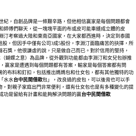
4世紀，自創品牌是一條艱辛路，但他相信贏家是每個問題都會
和師傅們聊天，從一塊塊平面的布或皮可能車縫成立體的皮
李淵汀考察過大陸和東南亞國家，在大家都西進時，決定到泰國
退股，但因手中僅有公司3成5股份，李淵汀面臨痛苦的抉擇，所
家磐石獎，他很謙虛的說，只是做自己而已。對於信用的堅持，
UE（蝴蝶之意）為品牌，從外觀到功能都由李淵汀和女兒包辦推
說，贏家是遭遇到每個問題都有答案，輸家是每個答案都有問
灣的布料和釘扣，包括推出媽媽包和仕女包，都有其他獨特的功
「水水
台中民間借款
包」，改良過的皮包，可以後背也可以手
物，對親子家庭出門非常便利，還有仕女包也是有多種變化的提
成功是留給有計畫和能夠解決問題的贏
台中民間借款