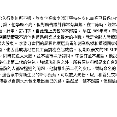
弟入行到無所不通，旅泰企業家李淵汀堅持在皮包事業已超過1/
淵汀說，他學歷不高，但對廣告設計非常有興趣，在工廠時，經常
、針車、釘扣等，自此走上皮包的不歸路。 早在1989年時，
中民間借款
不過他也遭遇創業以來最大的挑戰，就是合夥人陸續
的最大股東。 李淵汀奮鬥的歷程也獲選為青年創業楷模和獲頒國
，也因此成功地在員工面前樹立起威信。 初期以泰文的PII S
似，同時花色太大膽，並不被市場所認同。 李淵汀並不氣餒，他
後推出第二代的包包，強調功能性之外，所有原材料都是來自台
創品牌的人都會遭遇的問題，他將推出第二代的皮包，暫時命名的
，適合家中有新生兒的新手媽媽，可以放入奶粉、尿片和嬰兒衣
堅持要以自創水水包來走出自己的路，雖然是一條不歸路，但相信