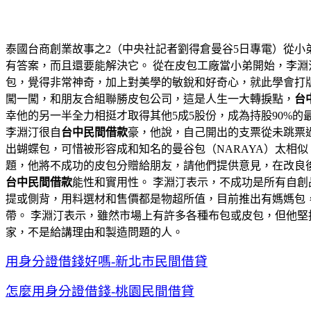
泰國台商創業故事之2（中央社記者劉得倉曼谷5日專電）從小
有答案，而且還要能解決它。 從在皮包工廠當小弟開始，李
包，覺得非常神奇，加上對美學的敏銳和好奇心，就此學會打版
闖一闖，和朋友合組聯勝皮包公司，這是人生一大轉捩點，
台
幸他的另一半全力相挺才取得其他5成5股份，成為持股90%
李淵汀很自
台中民間借款
豪，他說，自己開出的支票從未跳票過
出蝴蝶包，可惜被形容成和知名的曼谷包（NARAYA）太相
題，他將不成功的皮包分贈給朋友，請他們提供意見，在改良
台中民間借款
能性和實用性。 李淵汀表示，不成功是所有自
提或側背，用料選材和售價都是物超所值，目前推出有媽媽包
帶。 李淵汀表示，雖然市場上有許多各種布包或皮包，但他
家，不是給講理由和製造問題的人。
用身分證借錢好嗎-新北市民間借貸
怎麼用身分證借錢-桃園民間借貸