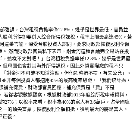
強調，台灣租稅負擔率僅12.8%，幾乎是世界最低，官員並
人股利所得卻要併入綜合所得稅課稅，稅率上限最高達45%。若
金河這番言論，深受台股投資人認同，要求財政部恢復股利全額
。 然而財政部官員私下表示，謝金河這種言論完全是站在投
這樣不太對吧！」台灣租稅負擔率僅12.8%，幾乎是世界最
%，但母國也會對其海外所得課稅，因此外資實際繳的稅不只
，「謝金河不可能不知道這點，但他卻略過不提，有失公允」。
並非每個投資人都適用45%的最高稅率級距，「我們統計過，
健保補充保費，財政部官員回應，補充保費是「費」不是
若從客觀數據觀察，根據財政部2013年度綜所稅申報資料，
約27%；以稅率來看，稅率為40%的富人有3.6萬戶，占全國總
分之一的頂尖富豪；恢復股利全額扣抵，獲利最大的將是富人。
平正義。