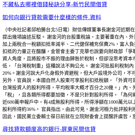
不藏私去哪裡借錢秘訣分享-新竹民間借貸
如何向銀行貸款需要什麼樣的條件.資料
（中央社記者邱柏勝台北5日電）財信傳媒董事長謝金河近期在
提出幾項論述反駁。 謝金河的台股重稅論，主要著重在內、外
加上兩稅合一稅額扣抵率減半、二代健保補充保費2%，富人負
扣抵的力量正在醞釀，金管會主委丁克華也說要向財政部「爭
資人角度，且將股市不振的理由歸咎於稅制，但卻沒思考資本市
低，「台灣稅制重」這種說法不夠公允。 謝金河批股利稅制內
20%。謝金河說大戶化身假外資避稅，但大戶設境外公司，
另外，官員說，本國自然人股東可享股利扣抵稅額，「外資可是
台灣投資人的股利所得，平均稅率大概才百分之20幾。」內、
「稅」，且各類所得都要加徵，不是只針對股利所得，「為何薪
近600萬申報戶中，有4成無股利所得，所得淨額在1000萬元以
股利所得約36%。 官員指出，由此可見，謝金河極力批評股
因此，國民黨立委賴士葆日前就在立院財委會上提醒許虞哲，
尋找貸款額度高的銀行-屏東民間信貸