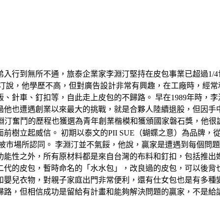
弟入行到無所不通，旅泰企業家李淵汀堅持在皮包事業已超過1/
淵汀說，他學歷不高，但對廣告設計非常有興趣，在工廠時，經常
、針車、釘扣等，自此走上皮包的不歸路。 早在1989年時，
過他也遭遇創業以來最大的挑戰，就是合夥人陸續退股，但因手中
 李淵汀奮鬥的歷程也獲選為青年創業楷模和獲頒國家磐石獎，他
前樹立起威信。 初期以泰文的PII SUE（蝴蝶之意）為品牌
不被市場所認同。 李淵汀並不氣餒，他說，贏家是遭遇到每個問
功能性之外，所有原材料都是來自台灣的布料和釘扣，包括推出媽
二代的皮包，暫時命名的「水水包」，改良過的皮包，可以後背
和嬰兒衣物，對親子家庭出門非常便利，還有仕女包也是有多種變
歸路，但相信成功是留給有計畫和能夠解決問題的贏家，不是給