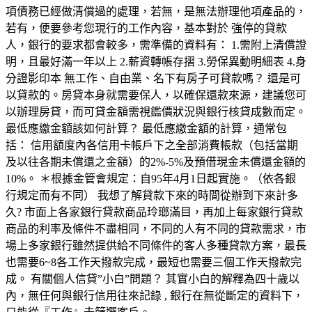
項債務已經做清償過的處理，若無，是無法辦理他項產品的，
若有，便要參考您現行的工作內容，基本對於 強停的貸款
人，銀行的要求都會較多，需準備的資料有： 1.需附上清償證
明，且最好滿一年以上 2.薪資轉帳存摺 3.勞保異動明細表 4.身
分證影印本 無工作、自由業、名下有房子可貸款嗎？ 還是可
以貸款的。房貸本身就需要保人，以確保還款來源，建議您可
以辦理房貸，而可貸金額需視鑑價狀況與銀行核貸成數而定。
最低應繳金額該如何計算？ 最低應繳金額的計算，通常包
括： 信用額度內各信用卡帳戶下之全部消費帳款（包括當期
及以往各期未償還之金額）的2%-5%及預借現金未償還金額的
10%。 ＊根據金管會規定：自95年4月1日起實施。（依各銀
行規定而有不同） 我想了解貸款下來的時間從辦到下來計多
久? 市面上各家銀行貸款商品玲瑯滿目，再加上每家銀行貸款
商品的利率及條件不盡相同，不同的人有不同的貸款需求，市
場上多家銀行雖然提供給不同條件的客人多種貸款方案，最長
也需要6~8各工作天撥款完成，最短也需要三個工作天撥款完
成。 有關個人信貸”小白”問題？ 其實小白的解釋為四十歲以
內，無任何與銀行信用往來記錄 , 銀行在無從斷定的資料下，