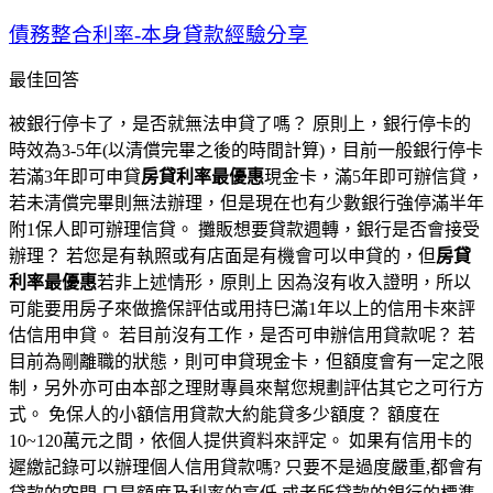
債務整合利率-本身貸款經驗分享
最佳回答
被銀行停卡了，是否就無法申貸了嗎？ 原則上，銀行停卡的
時效為3-5年(以清償完畢之後的時間計算)，目前一般銀行停卡
若滿3年即可申貸
房貸利率最優惠
現金卡，滿5年即可辦信貸，
若未清償完畢則無法辦理，但是現在也有少數銀行強停滿半年
附1保人即可辦理信貸。 攤販想要貸款週轉，銀行是否會接受
辦理？ 若您是有執照或有店面是有機會可以申貸的，但
房貸
利率最優惠
若非上述情形，原則上 因為沒有收入證明，所以
可能要用房子來做擔保評估或用持巳滿1年以上的信用卡來評
估信用申貸。 若目前沒有工作，是否可申辦信用貸款呢？ 若
目前為剛離職的狀態，則可申貸現金卡，但額度會有一定之限
制，另外亦可由本部之理財專員來幫您規劃評估其它之可行方
式。 免保人的小額信用貸款大約能貸多少額度？ 額度在
10~120萬元之間，依個人提供資料來評定。 如果有信用卡的
遲繳記錄可以辦理個人信用貸款嗎? 只要不是過度嚴重,都會有