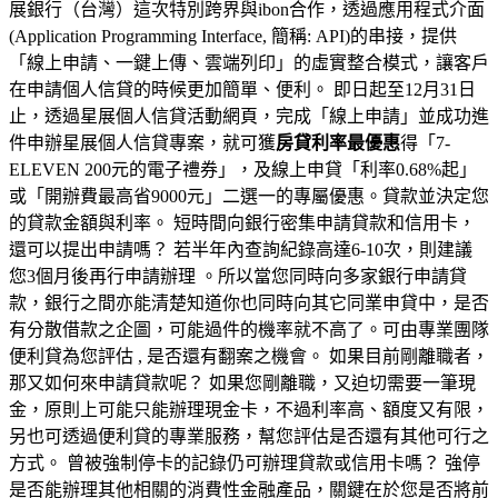
展銀行（台灣）這次特別跨界與ibon合作，透過應用程式介面
(Application Programming Interface, 簡稱: API)的串接，提供
「線上申請、一鍵上傳、雲端列印」的虛實整合模式，讓客戶
在申請個人信貸的時候更加簡單、便利。 即日起至12月31日
止，透過星展個人信貸活動網頁，完成「線上申請」並成功進
件申辦星展個人信貸專案，就可獲
房貸利率最優惠
得「7-
ELEVEN 200元的電子禮券」，及線上申貸「利率0.68%起」
或「開辦費最高省9000元」二選一的專屬優惠。貸款並決定您
的貸款金額與利率。 短時間向銀行密集申請貸款和信用卡，
還可以提出申請嗎？ 若半年內查詢紀錄高達6-10次，則建議
您3個月後再行申請辦理 。所以當您同時向多家銀行申請貸
款，銀行之間亦能清楚知道你也同時向其它同業申貸中，是否
有分散借款之企圖，可能過件的機率就不高了。可由專業團隊
便利貸為您評估 , 是否還有翻案之機會。 如果目前剛離職者，
那又如何來申請貸款呢？ 如果您剛離職，又迫切需要一筆現
金，原則上可能只能辦理現金卡，不過利率高、額度又有限，
另也可透過便利貸的專業服務，幫您評估是否還有其他可行之
方式。 曾被強制停卡的記錄仍可辦理貸款或信用卡嗎？ 強停
是否能辦理其他相關的消費性金融產品，關鍵在於您是否將前