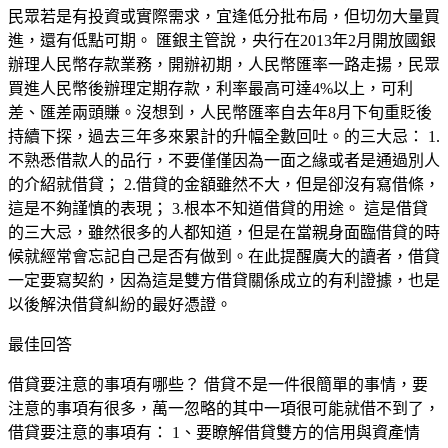
民眾若是有投資或實際需求，宜逢低分批布局，但切勿大量買
進，還有低點可期。 匯銀主管說，央行在2013年2月開放國銀
辦理人民幣存款業務，開辦初期，人民幣匯率一路走揚，民眾
買進人民幣後辦理定期存款，利率最高可達4%以上，可利
差、匯差兩頭賺。沒想到，人民幣匯率自去年8月下旬重貶後
持續下探，過去三年多來累計的升幅全數回吐。的三大忌： 1.
不熟悉借款人的品行，不要僅僅因為一面之緣或者是通過別人
的介紹就借貸； 2.借貸的金額雖然不大，但是卻沒有寫借條，
這是不夠謹慎的表現； 3.根本不知道借貸的用途。 這是借貸
的三大忌，雖然很多的人都知道，但是在當親身面臨借貸的時
候就經常會忘記自己是否有做到。在此提醒廣大的讀者，借貸
一定要寫契約，因為這是雙方借貸關係成立的有利證據，也是
以後解決借貸糾紛的最好憑證。
最佳回答
借貸要注意的事項有哪些？ 借貸不是一件很簡單的事情，要
注意的事項有很多，萬一忽略的其中一項很可能就借不到了，
借貸要注意的事項有： 1、要瞭解借貸雙方的信用與資產情