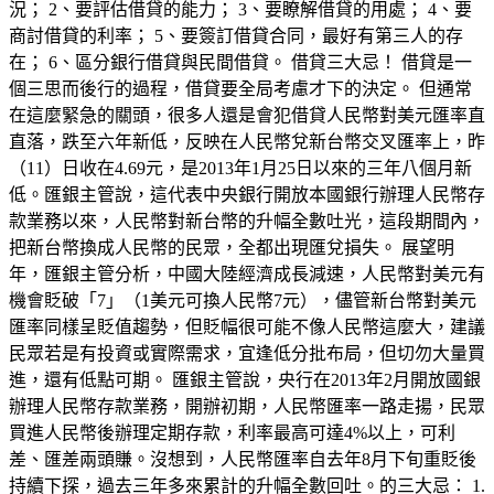
況； 2、要評估借貸的能力； 3、要瞭解借貸的用處； 4、要
商討借貸的利率； 5、要簽訂借貸合同，最好有第三人的存
在； 6、區分銀行借貸與民間借貸。 借貸三大忌！ 借貸是一
個三思而後行的過程，借貸要全局考慮才下的決定。 但通常
在這麼緊急的關頭，很多人還是會犯借貸人民幣對美元匯率直
直落，跌至六年新低，反映在人民幣兌新台幣交叉匯率上，昨
（11）日收在4.69元，是2013年1月25日以來的三年八個月新
低。匯銀主管說，這代表中央銀行開放本國銀行辦理人民幣存
款業務以來，人民幣對新台幣的升幅全數吐光，這段期間內，
把新台幣換成人民幣的民眾，全都出現匯兌損失。 展望明
年，匯銀主管分析，中國大陸經濟成長減速，人民幣對美元有
機會貶破「7」（1美元可換人民幣7元），儘管新台幣對美元
匯率同樣呈貶值趨勢，但貶幅很可能不像人民幣這麼大，建議
民眾若是有投資或實際需求，宜逢低分批布局，但切勿大量買
進，還有低點可期。 匯銀主管說，央行在2013年2月開放國銀
辦理人民幣存款業務，開辦初期，人民幣匯率一路走揚，民眾
買進人民幣後辦理定期存款，利率最高可達4%以上，可利
差、匯差兩頭賺。沒想到，人民幣匯率自去年8月下旬重貶後
持續下探，過去三年多來累計的升幅全數回吐。的三大忌： 1.