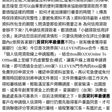
貸款的空間,只是額度及利率的高低,或者所貸款的銀行的標準,
能否接受.您可以由專業的便利貸團隊來協助辦理貸款而不需
要煩惱這樣的問題。 如何才能加速銀行審查的時間？ 1.傳真
時保持資料的完整性 2.要避免資料不清 3.資料保持最新 4.檢附
資料所包含的期間 5.問清楚那些資料需要正本 為何信用貸款
會辦不下來? 凡申請信用貸款者，都須透過「小額貸款信用評
分表」來評估您目前的經濟情形，只要信用總分在評比分數範
圍內((依照各家銀行
房貸利率最優惠
不同))，就有機會獲得星
展銀行（台灣）今日首次跨界與7-ELEVEN的ibon合作，推出
「個人信用貸款線上申請服務」，結合ibon與O2O(Online To
Offline線上至線下的虛實整合)模式，讓客戶線上填寫申請資
料後，即可透過全台近5,000家7- ELEVEN門市內的ibon設備
免費列印申貸文件、確認申貸資料並簽名，再以宅急便或免付
費限時回郵信封將申請文件寄回，文件齊備最快1個工作天內
得知審核結果，輕鬆滿足客戶周轉調度、居家裝潢、出國旅
遊、或青年創業等資金上的需求。 星展銀行（台灣）消費金
融處處長孫可基表示，目前法規規範之下，新
房貸利率最優惠
客戶在申請個人信貸時，銀行仍需先取得客戶書面同意，才可
查詢聯徵評分等資訊進行審核，過程繁複冗長。有鑑於此，星