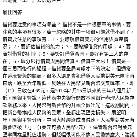
只能從『工作』去篩選客戶。
最佳回答
借貸要注意的事項有哪些？ 借貸不是一件很簡單的事情，要
注意的事項有很多，萬一忽略的其中一項很可能就借不到了，
借貸要注意的事項有： 1、要瞭解借貸雙方的信用與資產情
況； 2、要評估借貸的能力； 3、要瞭解借貸的用處； 4、要
商討借貸的利率； 5、要簽訂借貸合同，最好有第三人的存
在； 6、區分銀行借貸與民間借貸。 借貸三大忌！ 借貸是一
個三思而後行的過程，借貸要全局考慮才下的決定。 但通常
在這麼緊急的關頭，很多人還是會犯借貸人民幣對美元匯率直
直落，跌至六年新低，反映在人民幣兌新台幣交叉匯率上，昨
（11）日收在4.69元，是2013年1月25日以來的三年八個月新
低。匯銀主管說，這代表中央銀行開放本國銀行辦理人民幣存
款業務以來，人民幣對新台幣的升幅全數吐光，這段期間內，
把新台幣換成人民幣的民眾，全都出現匯兌損失。 展望明
年，匯銀主管分析，中國大陸經濟成長減速，人民幣對美元有
機會貶破「7」（1美元可換人民幣7元），儘管新台幣對美元
匯率同樣呈貶值趨勢，但貶幅很可能不像人民幣這麼大，建議